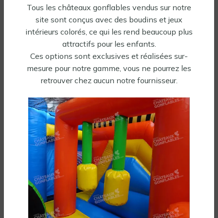
Tous les châteaux gonflables vendus sur notre
site sont conçus avec des boudins et jeux
Tout aussi gonflés, vous allez les
intérieurs colorés, ce qui les rend beaucoup plus
adorer...
attractifs pour les enfants.
Ces options sont exclusives et réalisées sur-
mesure pour notre gamme, vous ne pourrez les
-30%
✓ En stock
✓ En stock
retrouver chez aucun notre fournisseur.
Toboggan gonflable
Toboggan gonflable
aquatique Flamant Rose
aquatique Océan
2582,30
€
1495,00
€
3689,00
€
HT
HT
Soufflerie incluse
Soufflerie incluse
Tous nos gonflables