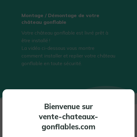
Montage / Démontage de votre
château gonflable
Votre château gonflable est livré prêt à
être installé !
La vidéo ci-dessous vous montre
comment installer et replier votre château
gonflable en toute sécurité.
Bienvenue sur
vente-chateaux-
INFORMATIONS COMPLÉMENTAIRES
gonflables.com
PERSONNALISATION