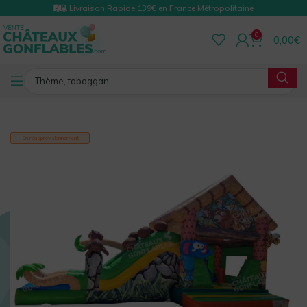
Livraison Rapide 139€ en France Métropolitaine
0
0,00
€
RETOUR
En réapprovisionnement