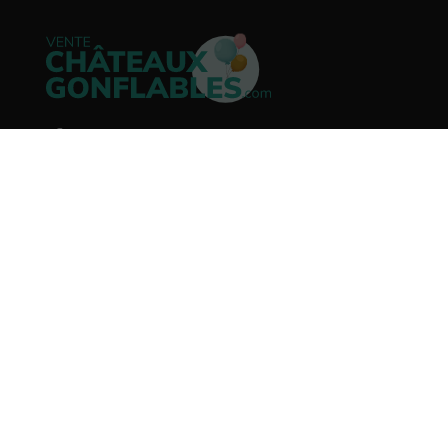
40 Avenue Jean Monnet
13410 Lambesc (13)
Téléphone
Élodie : 06 77 17 49 65
Bureau : 04 42 27 72 48
WhatsApp
→ Envoyer un message à Élodie