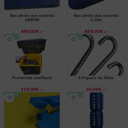
Bac pêche aux canards
Bac pêche aux canards
160X90
2.20m
490,00
€
650,00
€
HT
HT
✓ En stock
✓ En stock
Protection soufflerie
6 Piquets de 38cm
110,00
€
30,00
€
HT
HT
✓ En stock
✓ En stock