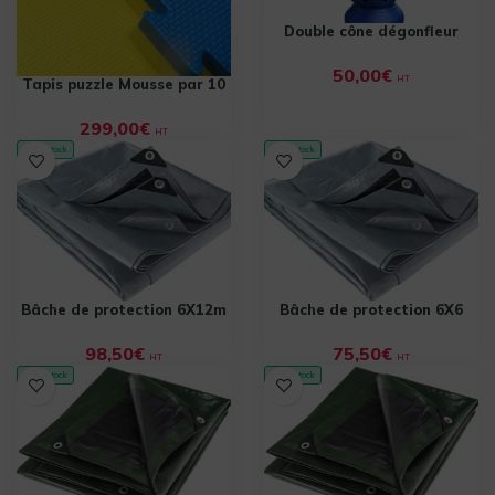
Double cône dégonfleur
50,00
€
HT
Tapis puzzle Mousse par 10
299,00
€
HT
✓ En stock
✓ En stock
Bâche de protection 6X12m
Bâche de protection 6X6
98,50
€
75,50
€
HT
HT
✓ En stock
✓ En stock