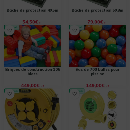
Bâche de protection 4X5m
Bâche de protection 5X8m
54,50
€
79,00
€
HT
HT
✓ En stock
✓ En stock
Briques de construction 106
Sac de 700 balles pour
blocs
piscine
449,00
€
149,00
€
HT
HT
✓ En stock
✓ En stock