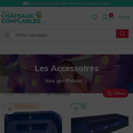
Livraison Rapide 139€ en France Métropolitaine
0
0,00
€
Les Accessoires
Nos gonflables
Filtre
Accueil
Nos Gonflables
Les Accessoires
En réapprovisionnement
✓ En stock