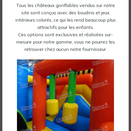
Tous les châteaux gonflables vendus sur notre
site sont conçus avec des boudins et jeux
Tout aussi gonflés, vous allez les
intérieurs colorés, ce qui les rend beaucoup plus
adorer...
attractifs pour les enfants.
Ces options sont exclusives et réalisées sur-
mesure pour notre gamme, vous ne pourrez les
-30%
✓ En stock
✓ En stock
retrouver chez aucun notre fournisseur.
Ventre glisse gonflable
Toboggan gonflable
aquatique Océan
aquatique pirate
2249,00
€
2719,50
€
3885,00
€
HT
HT
Soufflerie incluse
Soufflerie incluse
Tous nos gonflables