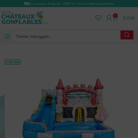
Livraison Rapide 139€ en France Métropolitaine
0
0,00
€
RETOUR
✓ En stock