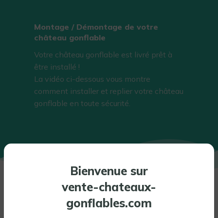
Montage / Démontage de votre
château gonflable
Votre château gonflable est livré prêt à
être installé !
La vidéo ci-dessous vous montre
comment installer et replier votre château
gonflable en toute sécurité.
Bienvenue sur
vente-chateaux-
INFORMATIONS COMPLÉMENTAIRES
gonflables.com
PERSONNALISATION