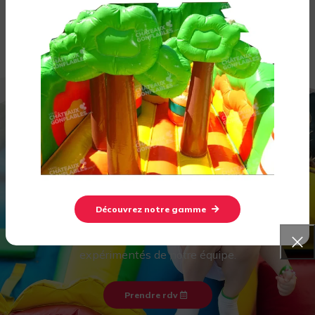
Être rappelé
Venez découvrir notre
showroom à Lambesc dans les
Bouches-du-Rhône !
Découvrez notre gamme
Venez essayer votre château gonflable
avant de l'acheter et profitez des conseils
expérimentés de notre équipe.
Prendre rdv