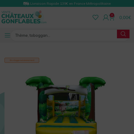
Livraison Rapide 139€ en France Métropolitaine
0
0,00
€
RETOUR
En réapprovisionnement