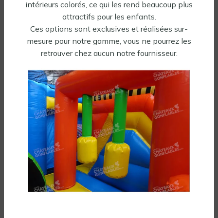
intérieurs colorés, ce qui les rend beaucoup plus
-10%
✓ En stock
attractifs pour les enfants.
✓ En stock
Ces options sont exclusives et réalisées sur-
mesure pour notre gamme, vous ne pourrez les
retrouver chez aucun notre fournisseur.
Château gonflable Air
Château gonflable Zoo
Flamant Rose
1435,50
€
1595,00
€
HT
2359,00
€
Soufflerie incluse
HT
Soufflerie incluse
Tous nos gonflables
Une question sur ce produit ?
Poser une question