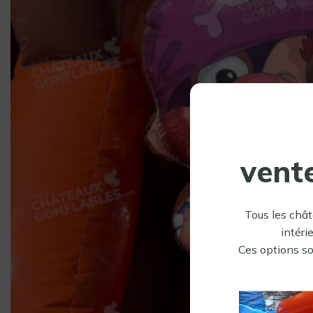
vent
Tous les chât
intéri
Ces options so