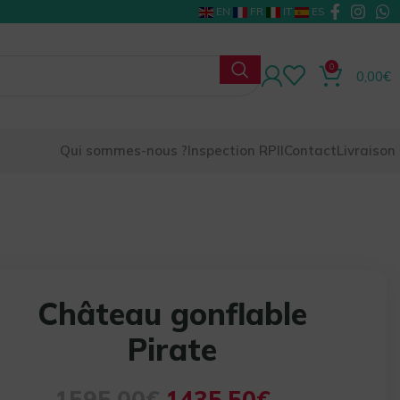
EN
FR
IT
ES
0
0,00
€
Qui sommes-nous ?
Inspection RPII
Contact
Livraison
Château gonflable
Pirate
1595,00
€
1435,50
€