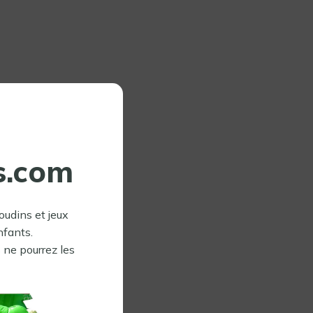
s.com
oudins et jeux
nfants.
 ne pourrez les