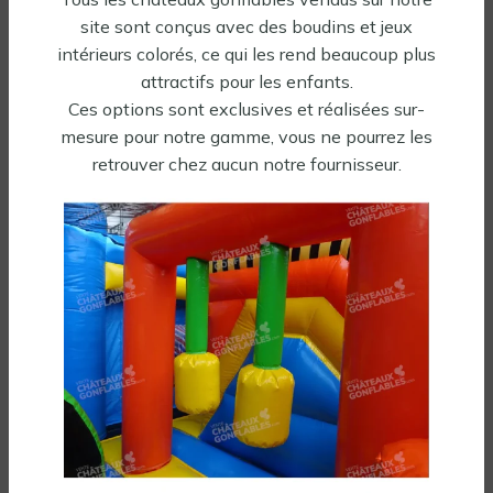
Tout aussi gonflés, vous allez les
site sont conçus avec des boudins et jeux
adorer...
intérieurs colorés, ce qui les rend beaucoup plus
attractifs pour les enfants.
Ces options sont exclusives et réalisées sur-
-40%
En réapprovisionnement
mesure pour notre gamme, vous ne pourrez les
✓ En stock
retrouver chez aucun notre fournisseur.
Château gonflable Rose
Château gonflable Air
chevalier
1125,00
€
1875,00
€
HT
2359,00
€
Soufflerie incluse
HT
Soufflerie incluse
Tous nos gonflables