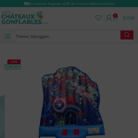
Livraison Rapide 139€ en France Métropolitaine
0
0,00
€
RETOUR
-20%
✓ En stock