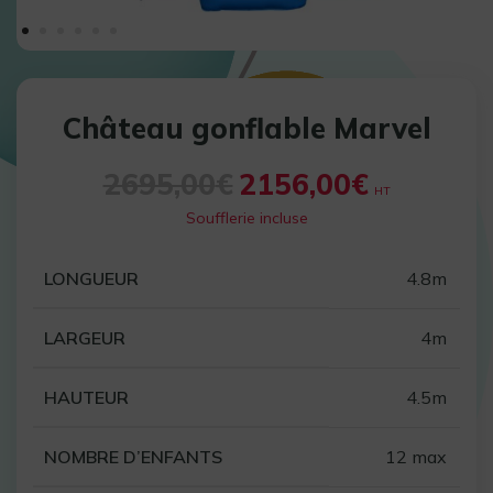
Château gonflable Marvel
2695,00
€
2156,00
€
HT
Soufflerie incluse
LONGUEUR
4.8m
LARGEUR
4m
HAUTEUR
4.5m
NOMBRE D’ENFANTS
12 max