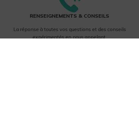
RENSEIGNEMENTS & CONSEILS
La réponse à toutes vos questions et des conseils
expérimentés en nous appelant.
40 Avenue Jean Monnet
13410 Lambesc (13)