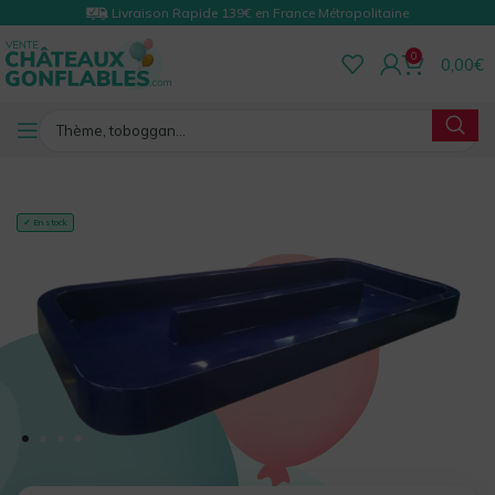
Livraison Rapide 139€ en France Métropolitaine
0
0,00
€
RETOUR
✓ En stock