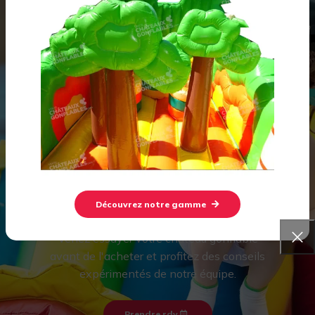
Venez découvrir notre
showroom à Lambesc dans les
Découvrez notre gamme
Bouches-du-Rhône !
Venez essayer votre château gonflable
avant de l'acheter et profitez des conseils
expérimentés de notre équipe.
Prendre rdv