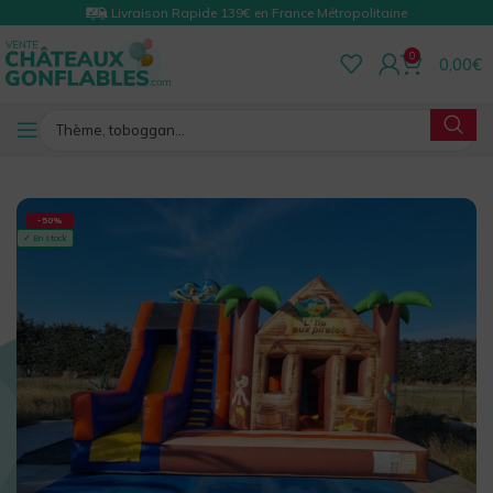
Livraison Rapide 139€ en France Métropolitaine
0
0,00
€
RETOUR
-50%
✓ En stock