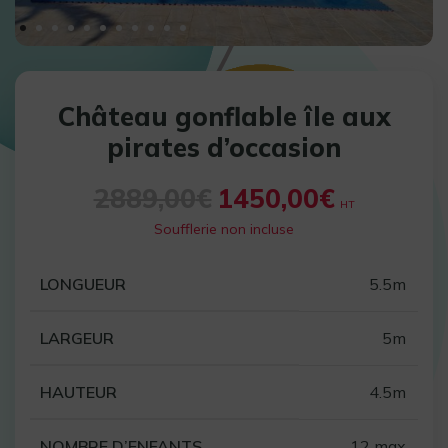
Château gonflable île aux
pirates d’occasion
2889,00
€
1450,00
€
HT
Soufflerie non incluse
LONGUEUR
5.5m
LARGEUR
5m
HAUTEUR
4.5m
NOMBRE D’ENFANTS
12 max