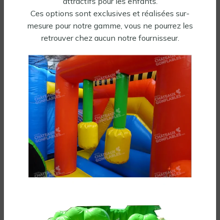
attractifs pour les enfants.
Ces options sont exclusives et réalisées sur-
mesure pour notre gamme, vous ne pourrez les
retrouver chez aucun notre fournisseur.
Toboggan gonflable
Château gonflable Dinosaure
aquatique Flamant Rose
d’occasion
Occasion
2000,00
€
1276,00
€
3689,00
€
1595,00
€
HT
HT
Soufflerie incluse
Soufflerie incluse
Tous nos gonflables
Une question sur ce produit ?
Poser une question
Être rappelé